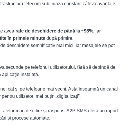
 infrastructură telecom subliniază constant câteva avantaje
ate avea
rate de deschidere de până la ~98%
, iar
ite în primele minute
după primire.
 de deschidere semnificativ mai mici, iar mesajele se pot
a secunde pe telefonul utilizatorului, fără să depindă de
aplicație instalată.
ne, cât și pe telefoane mai vechi. Asta înseamnă un canal
ntru utilizatori mai puțin „digitalizați”.
i ratelor mari de citire și răspuns, A2P SMS oferă un raport
icări și procese automate.