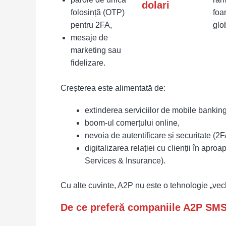
dolari
folosință (OTP)
foa
pentru 2FA,
glo
mesaje de
marketing sau
fidelizare.
Creșterea este alimentată de:
extinderea serviciilor de mobile banking 
boom-ul comerțului online,
nevoia de autentificare și securitate (2
digitalizarea relației cu clienții în apr
Services & Insurance).
Cu alte cuvinte, A2P nu este o tehnologie „vech
De ce preferă companiile A2P SM