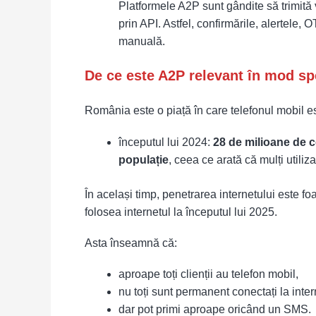
Platformele A2P sunt gândite să trimită
prin API. Astfel, confirmările, alertele, O
manuală.
De ce este A2P relevant în mod s
România este o piață în care telefonul mobil 
începutul lui 2024:
28 de milioane de c
populație
, ceea ce arată că mulți utiliz
În același timp, penetrarea internetului este 
folosea internetul la începutul lui 2025.
Asta înseamnă că:
aproape toți clienții au telefon mobil,
nu toți sunt permanent conectați la inter
dar pot primi aproape oricând un SMS.