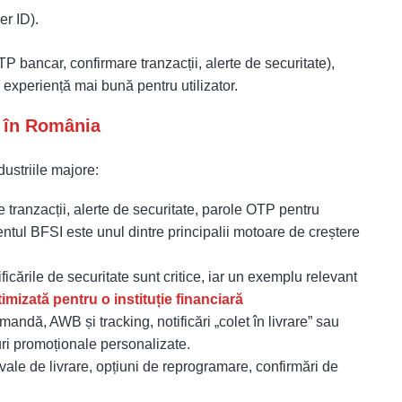
er ID).
P bancar, confirmare tranzacții, alerte de securitate),
o experiență mai bună pentru utilizator.
P în România
ustriile majore:
de tranzacții, alerte de securitate, parole OTP pentru
ntul BFSI este unul dintre principalii motoare de creștere
icările de securitate sunt critice, iar un exemplu relevant
izată pentru o instituție financiară
andă, AWB și tracking, notificări „colet în livrare” sau
duri promoționale personalizate.
vale de livrare, opțiuni de reprogramare, confirmări de