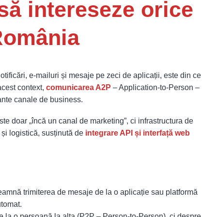
 să intereseze orice
România
otificări, e-mailuri și mesaje pe zeci de aplicații, este din ce
 acest context,
comunicarea A2P
– Application-to-Person –
ante canale de business.
 doar „încă un canal de marketing”, ci infrastructura de
i și logistică, susținută de
integrare API și interfață web
mnă trimiterea de mesaje de la o aplicație sau platformă
utomat.
e la o persoană la alta (P2P – Person-to-Person), ci despre