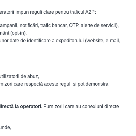
ratorii impun reguli clare pentru traficul A2P:
ampanii, notificări, trafic bancar, OTP, alerte de servicii),
ânt (opt-in),
nor date de identificare a expeditorului (website, e-mail,
ilizatorii de abuz,
urnizori care respectă aceste reguli și pot demonstra
irectă la operatori
. Furnizorii care au conexiuni directe
cunde,