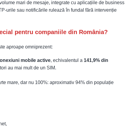
 volume mari de mesaje, integrate cu aplicațiile de business
TP-urile sau notificările rulează în fundal fără intervenție
pecial pentru companiile din România?
este aproape omniprezent:
onexiuni mobile active
, echivalentul a
141,9% din
atori au mai mult de un SIM.
foarte mare, dar nu 100%: aproximativ 94% din populație
net,