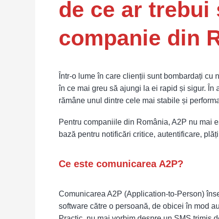
de ce ar trebui
ce
ar
trebui
companie din 
să
intereseze
orice
companie
Într-o lume în care clienții sunt bombardați cu n
din
în ce mai greu să ajungi la ei rapid și sigur. În
România
rămâne unul dintre cele mai stabile și perform
Pentru companiile din România, A2P nu mai este
bază pentru notificări critice, autentificare, plăț
Ce este comunicarea A2P?
Comunicarea A2P (Application-to-Person) însea
software către o persoană, de obicei în mod a
Practic, nu mai vorbim despre un SMS trimis d