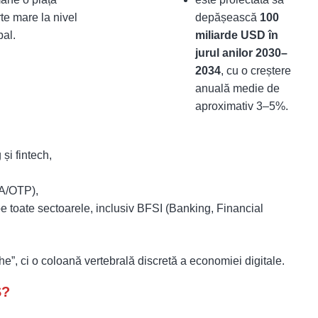
rte mare la nivel
depășească
100
bal.
miliarde USD în
jurul anilor 2030–
2034
, cu o creștere
anuală medie de
aproximativ 3–5%.
și fintech,
FA/OTP),
oape toate sectoarele, inclusiv BFSI (Banking, Financial
e”, ci o coloană vertebrală discretă a economiei digitale.
S?