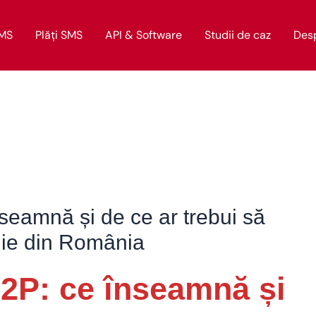
SMS
Plăți SMS
API & Software
Studii de caz
Des
eamnă și de ce ar trebui să
nie din România
2P: ce înseamnă și