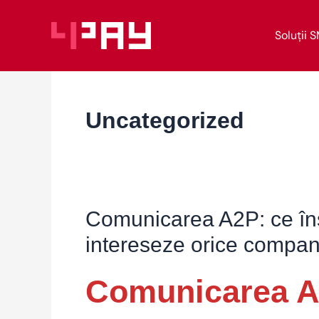
Skip
to
Soluții 
content
Uncategorized
Comunicarea A2P: ce îns
Comunicarea
A2P:
intereseze orice compa
ce
înseamnă
Comunicarea A
și
de