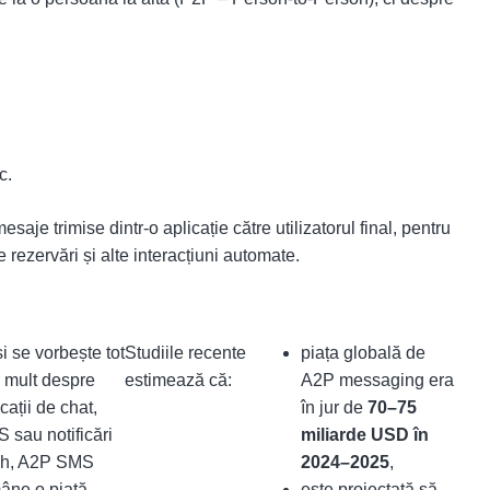
c.
aje trimise dintr-o aplicație către utilizatorul final, pentru
e rezervări și alte interacțiuni automate.
i se vorbește tot
Studiile recente
piața globală de
 mult despre
estimează că:
A2P messaging era
cații de chat,
în jur de
70–75
 sau notificări
miliarde USD în
h, A2P SMS
2024–2025
,
âne o piață
este proiectată să