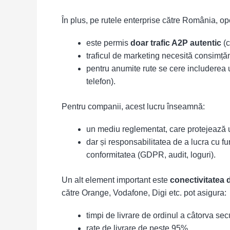
În plus, pe rutele enterprise către România, ope
este permis
doar trafic A2P autentic
(c
traficul de marketing necesită consimțăm
pentru anumite rute se cere includerea u
telefon).
Pentru companii, acest lucru înseamnă:
un mediu reglementat, care protejează ut
dar și responsabilitatea de a lucra cu f
conformitatea (GDPR, audit, loguri).
Un alt element important este
conectivitatea d
către Orange, Vodafone, Digi etc. pot asigura:
timpi de livrare de ordinul a câtorva se
rate de livrare de peste 95%,