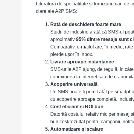
Literatura de specialitate și furnizorii mari de
clare ale A2P SMS:
Rată de deschidere foarte mare
Studii de industrie arată că SMS-ul po
aproximativ
95% dintre mesaje sunt cit
Comparativ, e-mailul are, în medie, rate
pierde ușor în inbox.
Livrare aproape instantanee
SMS-urile A2P ajung, de regulă, în câtev
conexiunea la internet sau de o anumită 
Acoperire universală
Un SMS poate fi primit atât pe smartpho
cu acoperire aproape completă, inclusiv pe
Cost eficient și ROI bun
Datorită costului relativ mic per mesaj ș
bun cost/rezultat pentru campanii, notif
Automatizare și scalare