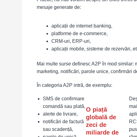
mesaje generate de:
aplicații de internet banking,
platforme de e-commerce,
CRM-uri, ERP-uri,
aplicații mobile, sisteme de rezervări, et
Mai multe surse definesc A2P în mod similar: mes
marketing, notificări, parole unice, confirmări d
În categoria A2P intră, de exemplu:
SMS de confirmare
Deș
comandă sau plată,
mai
O piață
alerte de livrare,
apli
globală de
notificări de factură
RCS
zeci de
sau scadență,
pus
miliarde de
parole de unică
răm