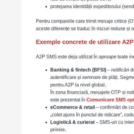
protejarea identității expeditorului (send
Pentru companiile care trimit mesaje critice (OT
aceste diferențe se traduc în riscuri reduse și 
Exemple concrete de utilizare A2
A2P SMS este deja utilizat în aproape toate ind
Banking & fintech (BFSI)
– notificări 
autentificare și semnare de plăți. Segme
pentru A2P la nivel global.
În zona financiară, mesajele OTP și notif
este prezentat în
Comunicare SMS optim
eCommerce & retail
– confirmări de com
„colet ajuns în punctul de ridicare”, co
Logistică & curierat
– SMS-uri cu inter
primire.